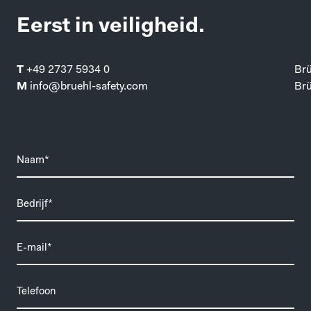
Eerst in veiligheid.
T
+49 2737 5934 0
Br
M
info@bruehl-safety.com
Brü